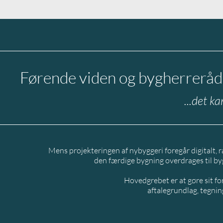
Førende viden og bygherrerådgi
...det ka
Mens projekteringen af nybyggeri foregår digital
den færdige bygning overdrages til byg
​Hovedgrebet er at gøre sit f
aftalegrundlag, tegnin