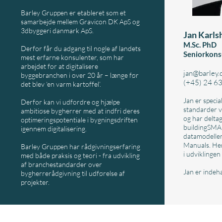
Barley Gruppen er etableret som et
samarbejde mellem Gravicon DK ApS og
3dbyggeri danmark ApS.
Jan Karls
M.Sc. PhD
Derfor får du adgang til nogle af landets
​Seniorkons
mest erfarne konsulenter, som har
arbejdet for at digitalisere
jan@barley.
byggebranchen i over 20 år – længe før
(+45) 24 6
det blev ‘en varm kartoffel’.
​Jan er specia
Derfor kan vi udfordre og hjælpe
standarder ve
ambitiøse bygherrer med at indfri deres
og har deltag
optimeringspotentiale i bygningsdriften
buildingSMAR
igennem digitalisering.
datamodellen
Manuals. He
​Barley Gruppen har rådgivningserfaring
i udviklingen
med både praksis og teori - fra udvikling
af branchestandarder over
Jan er indeh
bygherrerådgivning til udførelse af
projekter.