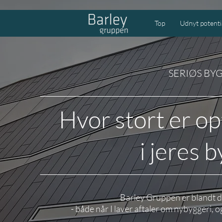
Cookie Settings
Top
Udnyt potenti
SERIØS BY
Hvor stort er o
i jeres 
Barley Gruppen er blandt de
- både når I laver aftaler om nybyggeri, 