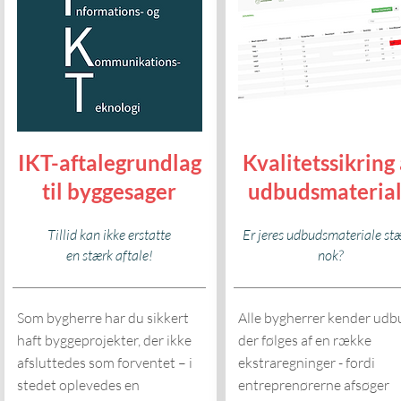
IKT-aftalegrundlag
Kvalitetssikring 
til byggesager
udbudsmateria
Tillid kan ikke erstatte
Er jeres udbudsmateriale st
en stærk aftale!
nok?
Som bygherre har du sikkert
Alle bygherrer kender udb
haft byggeprojekter, der ikke
der følges af en række
afsluttedes som forventet – i
ekstraregninger - fordi
stedet oplevedes en
entreprenørerne afsøger