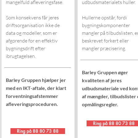
mangelfuld afleveringsfase.
udbudsmaterialets huller.
Som konsekvens får jeres
Hullerne opstår, fordi
driftsorganisation ikke de
bygningskomponenter
data og modeller, som er
mangler på tilbudslisten, e
afgørende for en effektiv
beskrevet forkert eller
bygningsdrift efter
mangler præcisering.
ibrugtagelsen.
Barley Gruppen øger
Barley Gruppen hjælper jer
kvaliteten af jeres
med en IKT-aftale, der klart
udbudsmateriale ved kon
forventningsafstemmer
af mængder, tilbudslister 
afleveringsproceduren.
opmålingsregler.
Ring på 88 80 73 88
Ring på 88 80 73 88